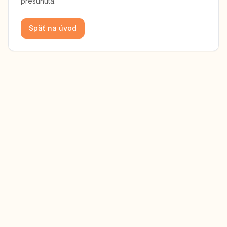
presunutá.
Späť na úvod