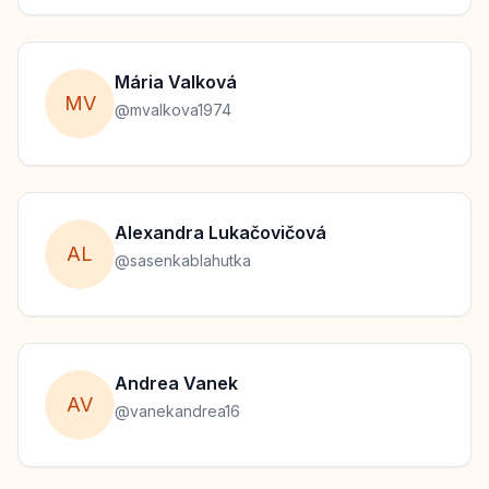
Mária
Valková
M
V
@
mvalkova1974
Alexandra
Lukačovičová
A
L
@
sasenkablahutka
Andrea
Vanek
A
V
@
vanekandrea16