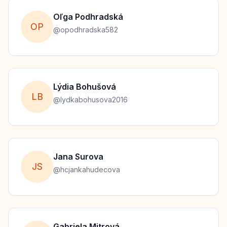
Oľga
Podhradská
O
P
@
opodhradska582
Lýdia
Bohušová
L
B
@
lydkabohusova2016
Jana
Surova
J
S
@
hcjankahudecova
Gabriela
Mitrová