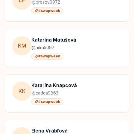
L
F
@
presov9972
#swapweek
Katarína
Matušová
K
M
@
nitra5097
#swapweek
Katarína
Knapcová
K
K
@
cadca9863
#swapweek
Elena
Vrábľová