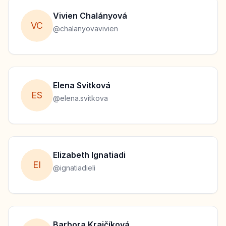
Vivien
Chalányová
V
C
@
chalanyovavivien
Elena
Svitková
E
S
@
elena.svitkova
Elizabeth
Ignatiadi
E
I
@
ignatiadieli
Barbora
Krajčíková