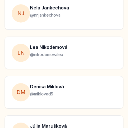
Nela
Jankechova
N
J
@
nnjankechova
Lea
Nikodémová
L
N
@
nikodemovalea
Denisa
Miklová
D
M
@
miklovad5
Júlia
Marušková