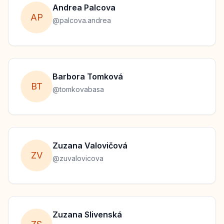
Andrea
Palcova
A
P
@
palcova.andrea
Barbora
Tomková
B
T
@
tomkovabasa
Zuzana
Valovičová
Z
V
@
zuvalovicova
Zuzana
Slivenská