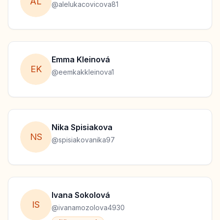
A
L
@
alelukacovicova81
Emma
Kleinová
E
K
@
eemkakkleinova1
Nika
Spisiakova
N
S
@
spisiakovanika97
Ivana
Sokolová
I
S
@
ivanamozolova4930