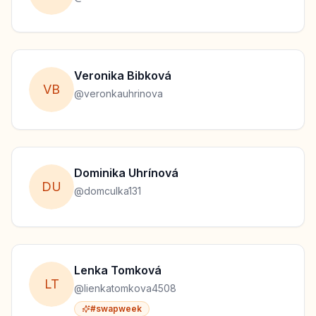
Veronika
Bibková
V
B
@
veronkauhrinova
Dominika
Uhrínová
D
U
@
domculka131
Lenka
Tomková
L
T
@
lienkatomkova4508
#swapweek