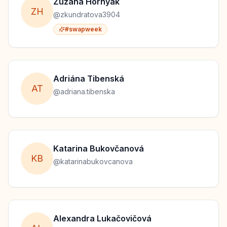
Zuzana
Hornyak
Z
H
@
zkundratova3904
#swapweek
Adriána
Tibenská
A
T
@
adriana.tibenska
Katarina
Bukovčanová
K
B
@
katarinabukovcanova
Alexandra
Lukačovičová