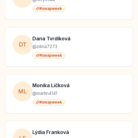
#swapweek
Dana
Tvrdíková
D
T
@
zilina7273
#swapweek
Monika
Ličková
M
L
@
martin4141
#swapweek
Lýdia
Franková