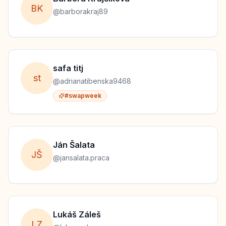
B
K
@
barborakraj89
safa
titj
s
t
@
adrianatibenska9468
#swapweek
Ján
Šalata
J
Š
@
jansalata.praca
Lukáš
Záleš
L
Z