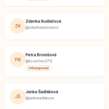
Zdenka
Kudláčová
Z
K
@
zdenkaslobodova
Petra
Bronišová
P
B
@
kcvechec2712
#swapweek
Janka
Šadláková
J
Š
@
jankasadlakova