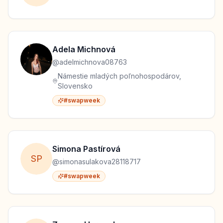
Adela
Michnová
@
adelmichnova08763
Námestie mladých poľnohospodárov,
Slovensko
#swapweek
Simona
Pastírová
S
P
@
simonasulakova28118717
#swapweek