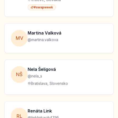
#swapweek
Martina
Valková
M
V
@
martina.valkova
Nela
Šeligová
N
Š
@
nela_s
Bratislava, Slovensko
Renáta
Link
R
L
@
linklinkacik4795