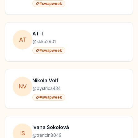
#swapweek
AT
T
A
T
@
skka2901
#swapweek
Nikola
Volf
N
V
@
bystrica434
#swapweek
Ivana
Sokolová
I
S
@
trencin8049