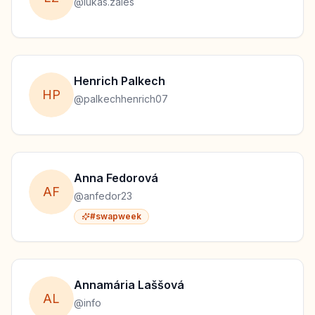
@
lukas.zales
Henrich
Palkech
H
P
@
palkechhenrich07
Anna
Fedorová
A
F
@
anfedor23
#swapweek
Annamária
Laššová
A
L
@
info