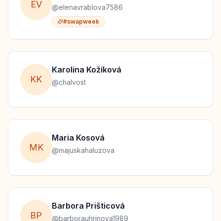
E
V
@
elenavrablova7586
#swapweek
Karolina
Kožíková
K
K
@
chalvost
Maria
Kosová
M
K
@
majuskahaluzova
Barbora
Prišticová
B
P
@
barborauhrinova1989