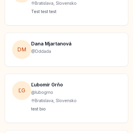
Bratislava, Slovensko
Test test test
Dana
Mjartanová
D
M
@
Dddada
Ľubomír
Grňo
Ľ
G
@
lubogrno
Bratislava, Slovensko
test bio