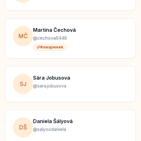
Martina
Čechová
M
Č
@
cechova6448
#swapweek
Sára
Jobusova
S
J
@
sara.jobusova
Daniela
Šályová
D
Š
@
salyovdaniela