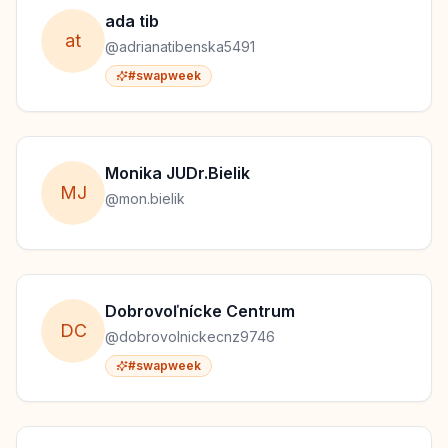
ada
tib
a
t
@
adrianatibenska5491
#swapweek
Monika
JUDr.Bielik
M
J
@
mon.bielik
Dobrovoľnícke
Centrum
D
C
@
dobrovolnickecnz9746
#swapweek