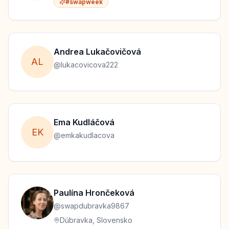
#swapweek
Andrea
Lukačovičová
A
L
@
lukacovicova222
Ema
Kudláčová
E
K
@
emkakudlacova
Paulína
Hrončeková
@
swapdubravka9867
Dúbravka, Slovensko