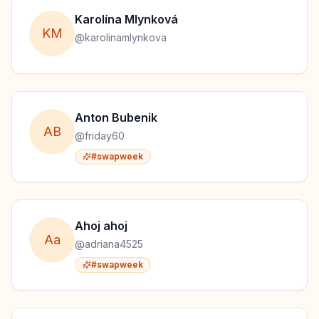
Karolína
Mlynková
K
M
@
karolinamlynkova
Anton
Bubenik
A
B
@
friday60
#swapweek
Ahoj
ahoj
A
a
@
adriana4525
#swapweek