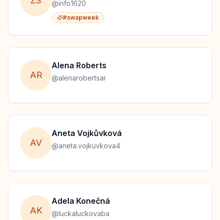
Z
S
@
info1620
#swapweek
Alena
Roberts
A
R
@
alenarobertsar
Aneta
Vojkůvková
A
V
@
aneta.vojkuvkova4
Adela
Konečná
A
K
@
luckaluckovaba