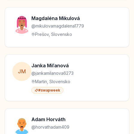
Magdaléna
Mikulová
@
mikulovamagdalena1779
Prešov, Slovensko
Janka
Miľanová
J
M
@
jankamilanova6273
Martin, Slovensko
#swapweek
Adam
Horváth
@
horvathadam409