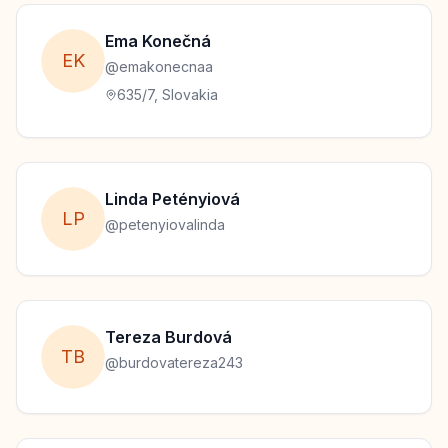
Ema
Konečná
E
K
@
emakonecnaa
635/7, Slovakia
Linda
Petényiová
L
P
@
petenyiovalinda
Tereza
Burdová
T
B
@
burdovatereza243