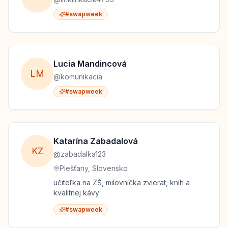
#swapweek
Lucia
Mandincová
L
M
@
komunikacia
#swapweek
Katarína
Zabadalová
K
Z
@
zabadalka123
Piešťany, Slovensko
učiteľka na ZŠ, milovníčka zvierat, kníh a
kvalitnej kávy
#swapweek