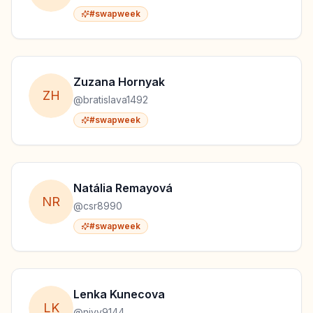
#swapweek
Zuzana
Hornyak
Z
H
@
bratislava1492
#swapweek
Natália
Remayová
N
R
@
csr8990
#swapweek
Lenka
Kunecova
L
K
@
nivy9144