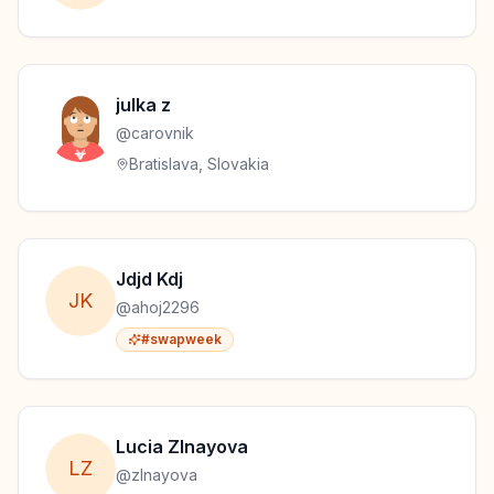
julka
z
@
carovnik
Bratislava, Slovakia
Jdjd
Kdj
J
K
@
ahoj2296
#swapweek
Lucia
Zlnayova
L
Z
@
zlnayova