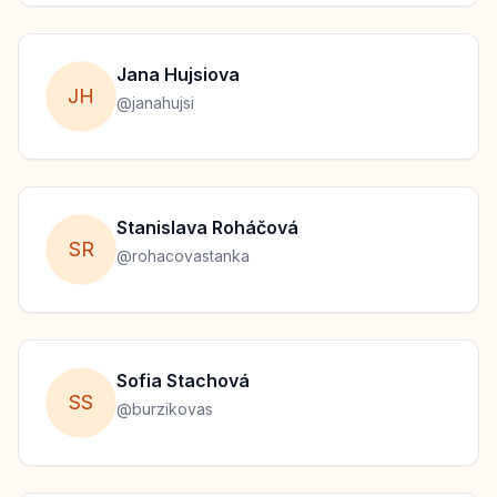
Jana
Hujsiova
J
H
@
janahujsi
Stanislava
Roháčová
S
R
@
rohacovastanka
Sofia
Stachová
S
S
@
burzikovas