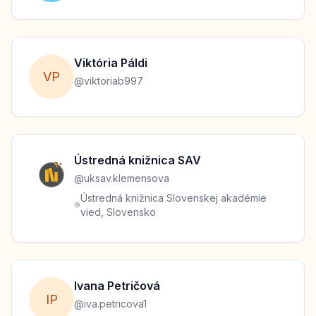
Viktória
Páldi
V
P
@
viktoriab997
Ústredná
knižnica SAV
@
uksav.klemensova
Ústredná knižnica Slovenskej akadémie
vied, Slovensko
Ivana
Petričová
I
P
@
iva.petricova1