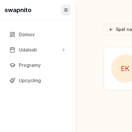
swapnito
Späť na
Domov
Udalosti
Programy
E
K
Upcycling