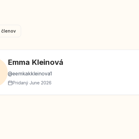
 členov
Emma
Kleinová
@
eemkakkleinova1
Pridaný
June 2026