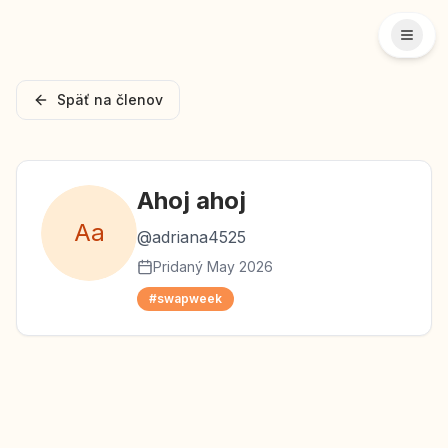
Späť na členov
Ahoj
ahoj
A
a
@
adriana4525
Pridaný
May 2026
#swapweek