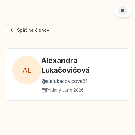
Späť na členov
Alexandra
A
L
Lukačovičová
@
alelukacovicova81
Pridaný
June 2026