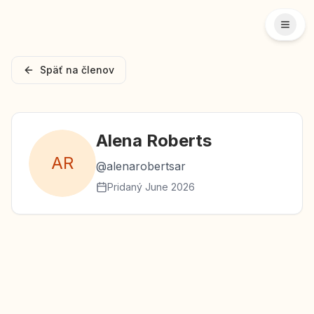
Späť na členov
Alena
Roberts
A
R
@
alenarobertsar
Pridaný
June 2026