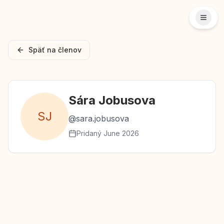
Späť na členov
Sára
Jobusova
S
J
@
sara.jobusova
Pridaný
June 2026