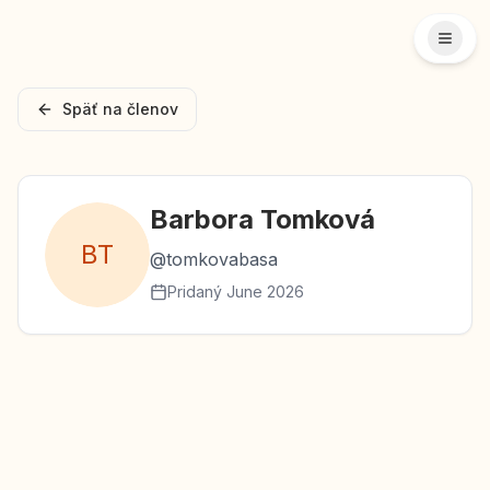
Späť na členov
Barbora
Tomková
B
T
@
tomkovabasa
Pridaný
June 2026