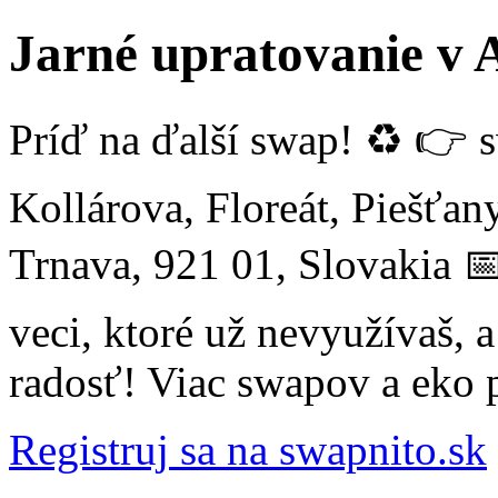
Jarné upratovanie v 
Príď na ďalší swap! ♻️ 👉 s
Kollárova, Floreát, Piešťany
Trnava, 921 01, Slovakia 
veci, ktoré už nevyužívaš, a 
radosť! Viac swapov a eko 
Registruj sa na swapnito.sk