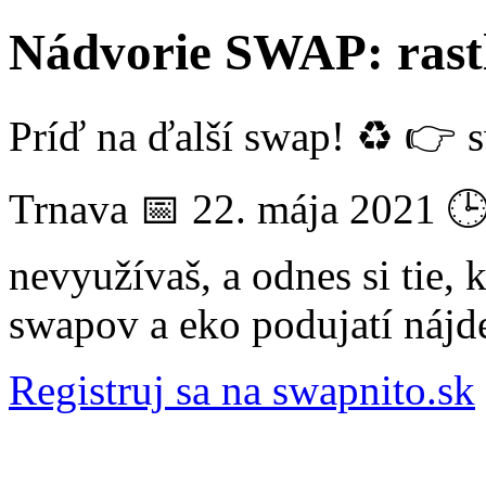
Nádvorie SWAP: rast
Príď na ďalší swap! ♻️ 👉 
Trnava 📅 22. mája 2021 🕒 
nevyužívaš, a odnes si tie, k
swapov a eko podujatí nájd
Registruj sa na swapnito.sk