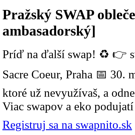
Pražský SWAP oblečen
ambasadorský]
Príď na ďalší swap! ♻️ 👉 
Sacre Coeur, Praha 📅 30. 
ktoré už nevyužívaš, a odnes 
Viac swapov a eko podujatí
Registruj sa na swapnito.sk