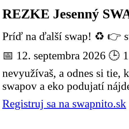
REZKE Jesenný SWAP
Príď na ďalší swap! ♻️ 👉 
📅 12. septembra 2026 🕒 13
nevyužívaš, a odnes si tie, k
swapov a eko podujatí nájd
Registruj sa na swapnito.sk