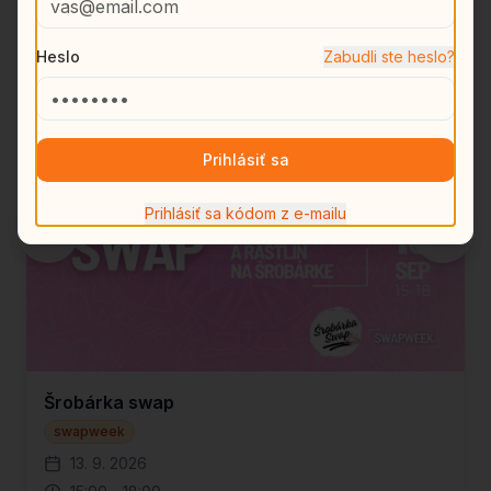
Nadchádzajúce udalosti
Všetky
Oblečenie
Knihy
Heslo
Zabudli ste heslo?
Rastliny
Hry
swapweek 2026
Oblečenie
Ostatné
Rastliny
Knihy
Prihlásiť sa
Prihlásiť sa kódom z e-mailu
Šrobárka swap
swapweek
13. 9. 2026