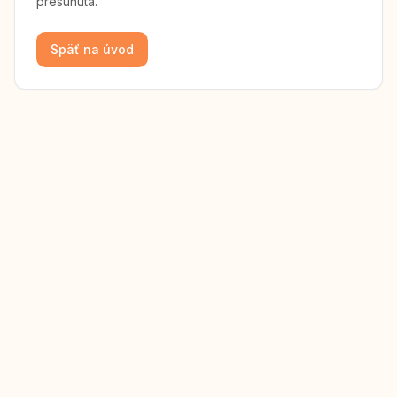
presunutá.
Späť na úvod